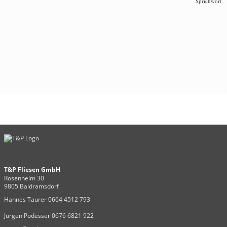
Sprichwort
T&P Fliesen GmbH
Rosenheim 30
9805 Baldramsdorf
Hannes Taurer 0664 4512 793
Jürgen Podesser 0676 6821 922