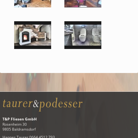
T&P Fliesen GmbH
Rosenheim 30
9805 Baldramsdorf
Hannes Taurer 0664 4512 793