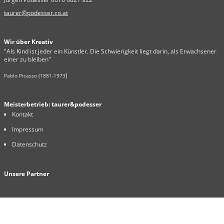
taurer@podesser.co.at
Wir über Kreativ
"Als Kind ist jeder ein Künstler. Die Schwierigkeit liegt darin, als Erwachsener
einer zu bleiben"
)
Pablo Picasso (1881-1973
Meisterbetrieb: taurer&podesser
Kontakt
Impressum
Datenschutz
Unsere Partner