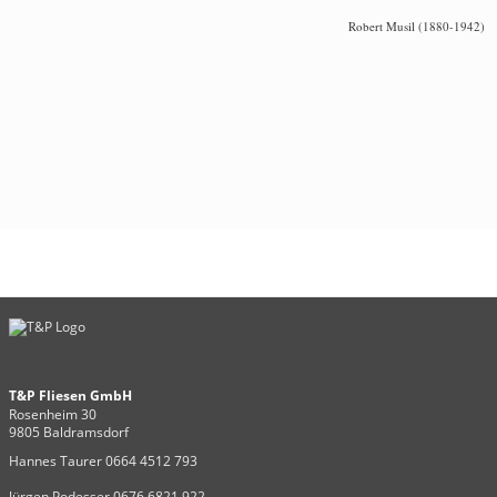
Robert Musil (1880-1942)
T&P Fliesen GmbH
Rosenheim 30
9805 Baldramsdorf
Hannes Taurer 0664 4512 793
Jürgen Podesser 0676 6821 922