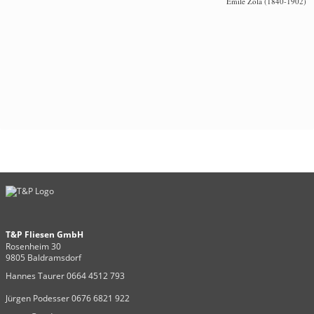
Emile Zola (1840-1902)
T&P Fliesen GmbH
Rosenheim 30
9805 Baldramsdorf
Hannes Taurer 0664 4512 793
Jürgen Podesser 0676 6821 922