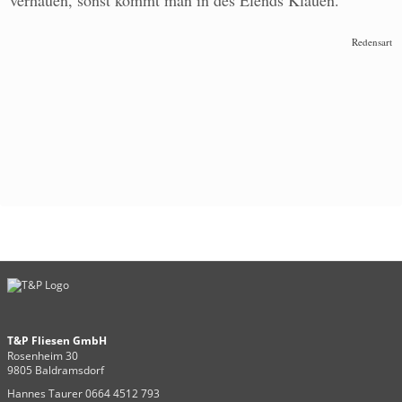
verhauen, sonst kommt man in des Elends Klauen. "
Redensart
T&P Fliesen GmbH
Rosenheim 30
9805 Baldramsdorf
Hannes Taurer 0664 4512 793