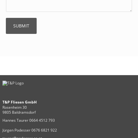
T&P Fliesen GmbH
Rosenheim 30
9805 Baldramsdorf
Hannes Taurer 0664 4512 793
Jürgen Podesser 0676 6821 922