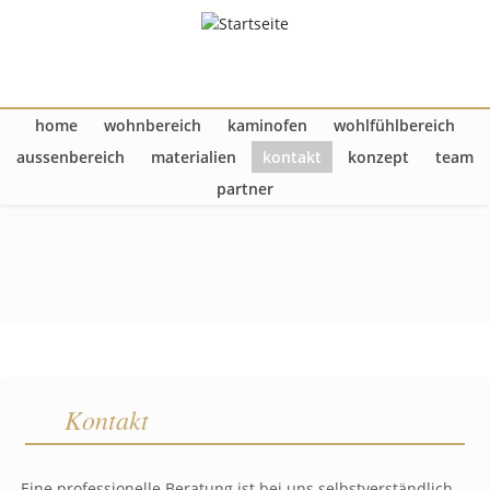
Direkt zum Inhalt
home
wohnbereich
kaminofen
wohlfühlbereich
Hauptmenü
aussenbereich
materialien
kontakt
konzept
team
partner
Kontakt
Eine professionelle Beratung ist bei uns selbstverständlich.